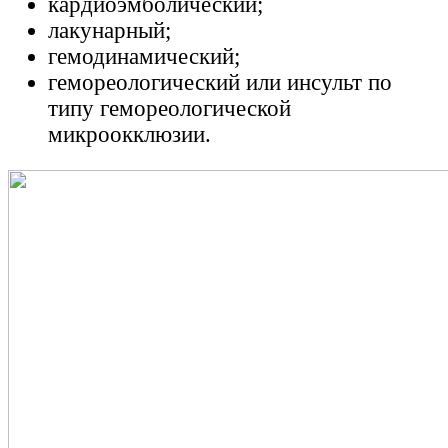
кардиоэмболический;
лакунарный;
гемодинамический;
гемореологический или инсульт по
типу гемореологической
микроокклюзии.