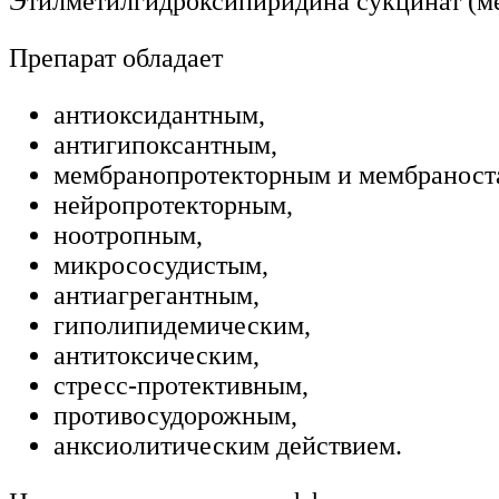
Этилметилгидроксипиридина сукцинат (ме
Препарат обладает
антиоксидантным,
антигипоксантным,
мембранопротекторным и мембранос
нейропротекторным,
ноотропным,
микрососудистым,
антиагрегантным,
гиполипидемическим,
антитоксическим,
стресс-протективным,
противосудорожным,
анксиолитическим действием.