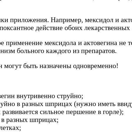
чки приложения. Например, мексидол и акт
поксантное действие обоих лекарственных 
е применение мексидола и актовегина не т
низм больного каждого из препаратов.
н могут быть назначены одновременно!
вегин внутривенно струйно;
руйно в разных шприцах (нужно иметь ввид
развивается сильное першение в горле);
 в разных шприцах;
летках;