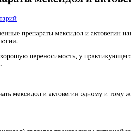
тарий
твенные препараты мексидол и актовегин н
логии.
хорошую переносимость, у практикующего 
.
начать мексидол и актовегин одному и том