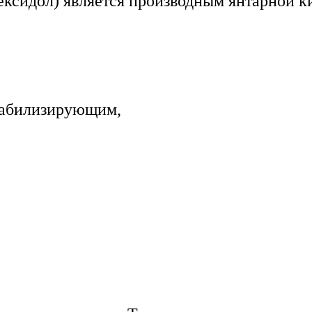
ксидол) является производным янтарной к
табилизирующим,