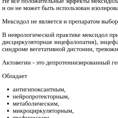
Не все положительные эффекты мексидола
и он не может быть использован изолиров
Мексидол не является и препаратом выбор
В неврологической практике мексидол пр
дисциркуляторная энцефалопатия), энцефа
синдроме вегетативной дистонии, тревожн
Актовегин - это депротеинизированный ге
Обладает
антигипоксантным,
нейропротекторным,
метаболическим,
микроциркуляторным,
трофическим,