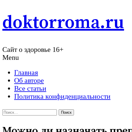
Skip
doktorroma.ru
to
content
Сайт о здоровье 16+
Menu
Главная
Об авторе
Все статьи
Политика конфиденциальности
Найти:
Можно ли назначать пре